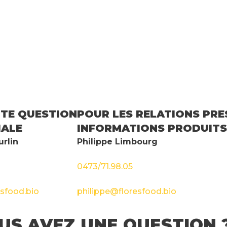
TE QUESTION
POUR LES RELATIONS PRE
ALE
INFORMATIONS PRODUITS
rlin
Philippe Limbourg
0473/71.98.05
sfood.bio
philippe@floresfood.bio
US AVEZ UNE QUESTION 