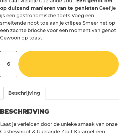
delicaat vleugje Guérande zout.
Een genot om
op duizend manieren van te genieten
Geef je
ijs een gastronomische toets Voeg een
smeltende noot toe aan je crêpes Smeer het op
een zachte brioche voor een moment van genot
Gewoon op toast
Plantaardige
TOEVOEGEN AAN
lekkernijen
WINKELWAGEN
aantal
Beschrijving
BESCHRIJVING
Laat je verleiden door de unieke smaak van onze
Cashewnoot & Guérande Zout Karamel, een